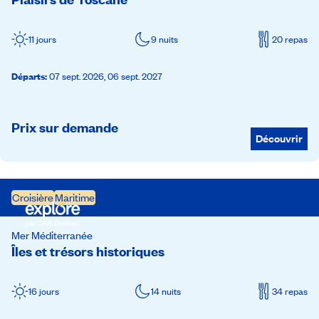
11 jours
9 nuits
20 repas
Départs
:
07 sept. 2026,
06 sept. 2027
Prix sur demande
Découvrir
Croisière
Maritime
Mer Méditerranée
Îles et trésors historiques
16 jours
14 nuits
34 repas