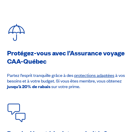
Protégez-vous avec l’Assurance voyage
CAA-Québec
21 août 2026
À partir de
2 089$
Partez l’esprit tranquille grâce à des
protections adaptées
à vos
besoins et à votre budget. Si vous êtes membre, vous obtenez
jusqu’à 20% de rabais
sur votre prime.
Prendre rendez-vous