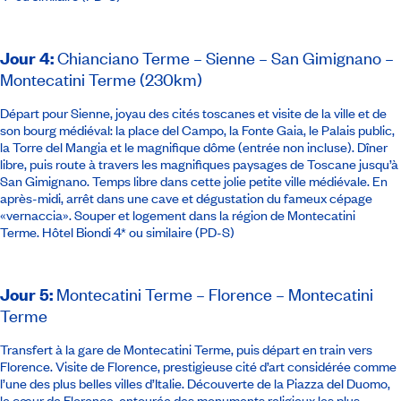
Jour 4
:
Chianciano Terme – Sienne – San Gimignano –
Montecatini Terme (230km)
Départ pour Sienne, joyau des cités toscanes et visite de la ville et de
son bourg médiéval: la place del Campo, la Fonte Gaia, le Palais public,
la Torre del Mangia et le magnifique dôme (entrée non incluse). Dîner
libre, puis route à travers les magnifiques paysages de Toscane jusqu’à
San Gimignano. Temps libre dans cette jolie petite ville médiévale. En
après-midi, arrêt dans une cave et dégustation du fameux cépage
«vernaccia». Souper et logement dans la région de Montecatini
Terme.
Hôtel Biondi 4*
ou similaire (PD-S)
Jour 5
:
Montecatini Terme – Florence – Montecatini
Terme
Transfert à la gare de Montecatini Terme, puis départ en train vers
Florence. Visite de Florence, prestigieuse cité d’art considérée comme
l’une des plus belles villes d’Italie. Découverte de la Piazza del Duomo,
le cœur de Florence, entourée des monuments religieux les plus