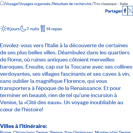
Accueil
/
Voyage
/
Voyages organisés
/
Résultats de recherche
/
Trio classique - Italie
Partager
Fac
8 jours
7 nuits
14 repas
Envolez-vous vers l’Italie à la découverte de certaines
de ses plus belles villes. Déambulez dans les quartiers
de Rome, où ruines antiques côtoient merveilles
baroques. Ensuite, cap sur la Toscane avec ses collines
verdoyantes, ses villages fascinants et ses caves à vin,
sans oublier la magnifique Florence, qui vous
transportera à l’époque de la Renaissance. Et pour
terminer en beauté, rien de tel qu’une incursion à
Venise, la «Cité des eaux». Un voyage inoubliable au
cœur de l’histoire!
Villes à l’itinéraire:
Rome, Chianciano Terme, Sienne, San Gimignano, Montecatini Terme,