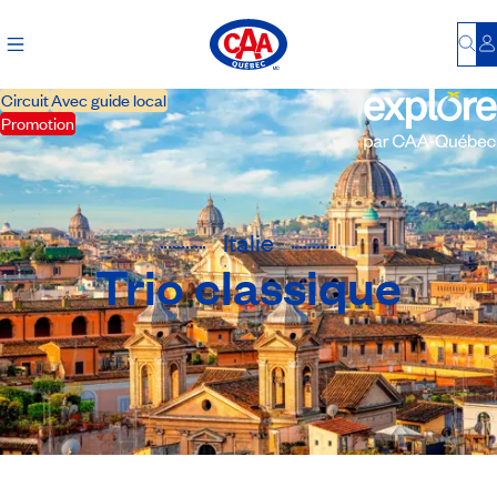
Bu
S
Circuit
Avec guide local
Promotion
Italie
Trio classique