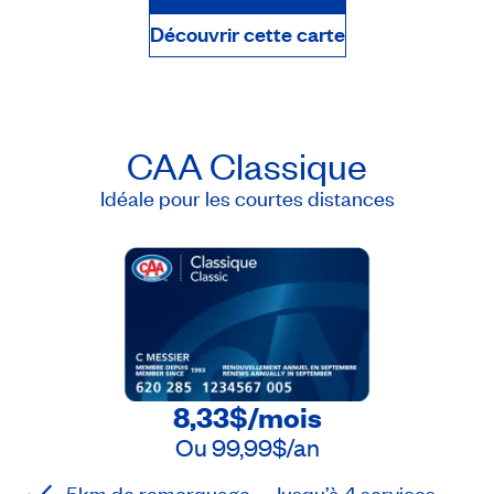
Découvrir cette carte
CAA Classique
Idéale pour les courtes distances
8,33$
/mois
Ou
99,99$
/an
5km de remorquage – Jusqu’à 4 services