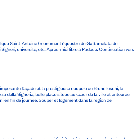
silique Saint-Antoine (monument équestre de Gattamelata de
dei Signori, université, etc. Après-midi libre à Padoue. Continuation vers
 imposante façade et la prestigieuse coupole de Brunelleschi, le
za della Signoria, belle place située au cœur de la ville et entourée
ni en fin de journée. Souper et logement dans la région de
oute la Toscane. En après-midi, visite guidée de Lucca (extérieur)