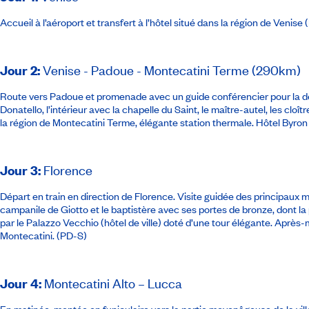
Accueil à l’aéroport et transfert à l’hôtel situé dans la région de Venise
Jour 2
:
Venise - Padoue - Montecatini Terme (290km)
Route vers Padoue et promenade avec un guide conférencier pour la d
Donatello, l’intérieur avec la chapelle du Saint, le maître-autel, les cloî
la région de Montecatini Terme, élégante station thermale.
Hôtel Byron 
Jour 3
:
Florence
Départ en train en direction de Florence. Visite guidée des principaux 
campanile de Giotto et le baptistère avec ses portes de bronze, dont la p
par le Palazzo Vecchio (hôtel de ville) doté d’une tour élégante. Après
Montecatini. (PD-S)
Jour 4
:
Montecatini Alto – Lucca
En matinée, montée en funiculaire vers la partie moyenâgeuse de la ville