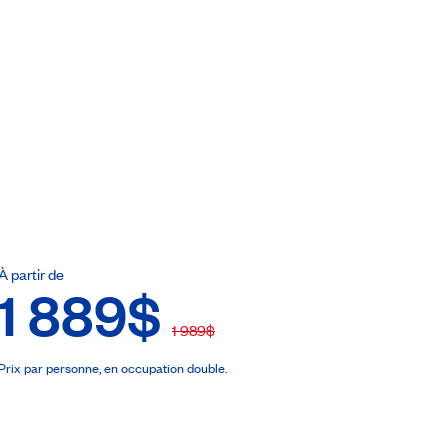
ebook
À partir de
1 889$
1 989$
Prix par personne, en occupation double.