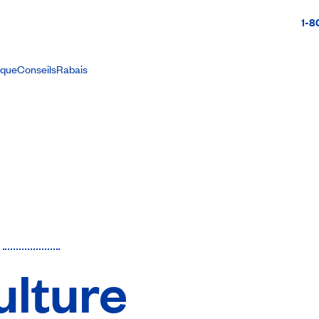
1-8
ique
Conseils
Rabais
ulture