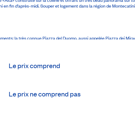
i en fin d’après-midi. Souper et logement dans la région de Montecatini
onuments: la très connue Piazza del Duomo, aussi appelée Piazza dei Mi
ment, la fameuse tour penchée. Souper et logement dans la région de Ven
Le prix comprend
arc: la grandiose basilique (extérieur), les façades du palais des Doges 
 découverte des quartiers typiques et populaires jusqu’au pont du Rialto
Le prix ne comprend pas
 long de ses tranquilles canaux. Arrêt à Murano pour la visite d’une verre
après-midi. Souper et nuit dans la région de Venise. (PD-S)