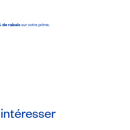
1 889$
 de rabais
sur votre prime.
Prendre rendez-vous
 intéresser