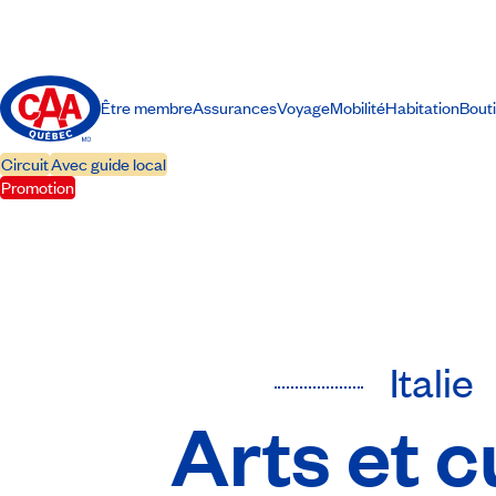
Être membre
Assurances
Voyage
Mobilité
Habitation
Bout
Circuit
Avec guide local
Promotion
Italie
Arts et c