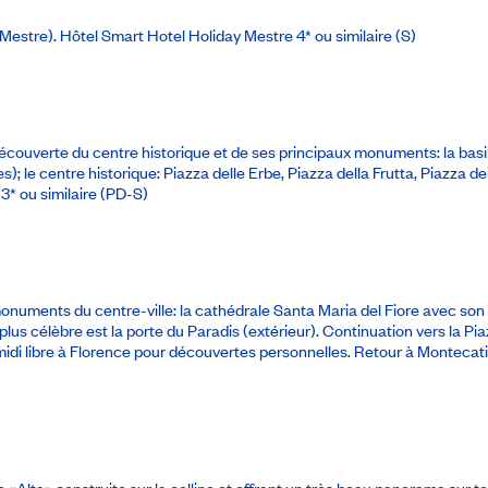
 (Mestre).
Hôtel Smart Hotel Holiday Mestre 4* ou similaire
(S)
écouverte du centre historique et de ses principaux monuments: la ba
tres); le centre historique: Piazza delle Erbe, Piazza della Frutta, Piazza 
3* ou similaire
(PD-S)
monuments du centre-ville: la cathédrale Santa Maria del Fiore avec son
lus célèbre est la porte du Paradis (extérieur). Continuation vers la Piaz
-midi libre à Florence pour découvertes personnelles. Retour à Montecati
 «Alta» construite sur la colline et offrant un très beau panorama sur t