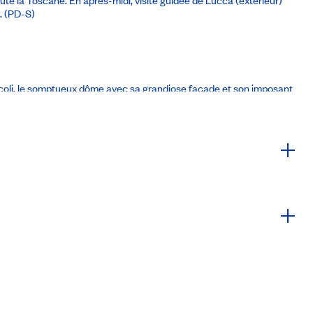
. (PD-S)
racoli, le somptueux dôme avec sa grandiose façade et son imposant
ise (Mestre).
Hôtel Smart Hotel Holiday Mestre 4
*
ou similaire
(PD-S)
(extérieur), le campanile (extérieur), la tour de l’Horloge, le pont
. Reste de la journée libre pour découvertes personnelles. Souper et
rie suivie d’une démonstration. Ensuite, arrêt à Burano, l’île de la
30 août 2026
À partir de