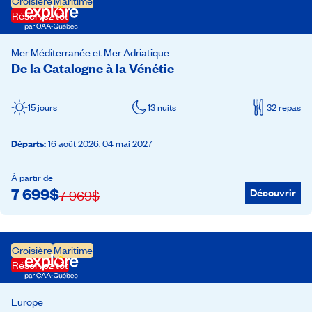
Croisière
Maritime
Réservez tôt
Mer Méditerranée et Mer Adriatique
De la Catalogne à la Vénétie
15 jours
13 nuits
32 repas
Départs
:
16 août 2026,
04 mai 2027
À partir de
7 699
$
Découvrir
7 969
$
Croisière
Maritime
Réservez tôt
Europe