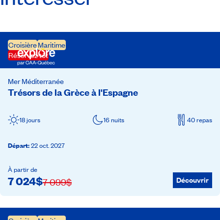
Croisière
Maritime
Réservez tôt
Mer Méditerranée
Trésors de la Grèce à l'Espagne
18 jours
16 nuits
40 repas
Départ
:
22 oct. 2027
À partir de
7 024
$
Découvrir
7 099
$