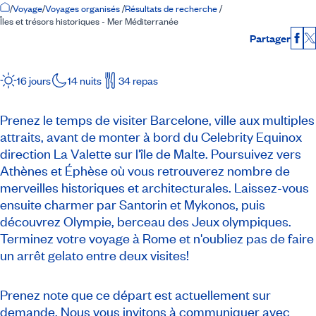
Accueil
/
Voyage
/
Voyages organisés
/
Résultats de recherche
/
Îles et trésors historiques - Mer Méditerranée
Partager
Fac
16 jours
14 nuits
34 repas
Prenez le temps de visiter Barcelone, ville aux multiples
attraits, avant de monter à bord du Celebrity Equinox
direction La Valette sur l'île de Malte. Poursuivez vers
Athènes et Éphèse où vous retrouverez nombre de
merveilles historiques et architecturales. Laissez-vous
ensuite charmer par Santorin et Mykonos, puis
découvrez Olympie, berceau des Jeux olympiques.
Terminez votre voyage à Rome et n'oubliez pas de faire
un arrêt gelato entre deux visites!
Prenez note que ce départ est actuellement sur
demande. Nous vous invitons à communiquer avec