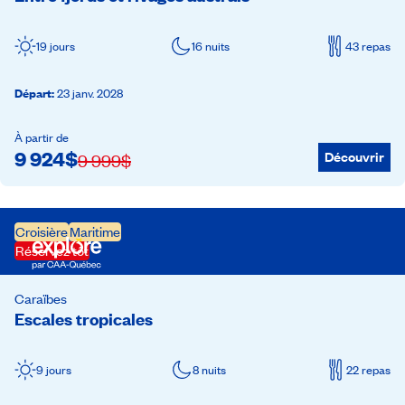
19 jours
16 nuits
43 repas
Départ
:
23 janv. 2028
À partir de
9 924
$
Découvrir
9 999
$
Croisière
Maritime
Réservez tôt
Caraïbes
Escales tropicales
9 jours
8 nuits
22 repas