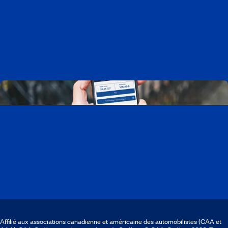
Travailler chez CAA-Québec
Découvrir tous nos emplois
Télécharger l’application CAA Mobile
Affilié aux associations canadienne et américaine des automobilistes (CAA et