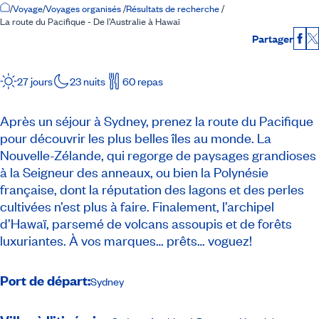
Accueil
/
Voyage
/
Voyages organisés
/
Résultats de recherche
/
La route du Pacifique - De l’Australie à Hawaï
Partager
Fac
27 jours
23 nuits
60 repas
Après un séjour à Sydney, prenez la route du Pacifique
pour découvrir les plus belles îles au monde. La
Nouvelle-Zélande, qui regorge de paysages grandioses
à la
Seigneur des anneaux
, ou bien la Polynésie
française, dont la réputation des lagons et des perles
cultivées n’est plus à faire. Finalement, l’archipel
d’Hawaï, parsemé de volcans assoupis et de forêts
luxuriantes. À vos marques… prêts… voguez!
Port de départ:
Sydney