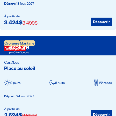
Départ
:
18 févr. 2027
À partir de
3 424
$
Découvrir
3 499
$
Croisière
Maritime
Réservez tôt
Caraïbes
Place au soleil
9 jours
8 nuits
22 repas
Départ
:
24 avr. 2027
À partir de
3 624
$
Découvrir
3 699
$