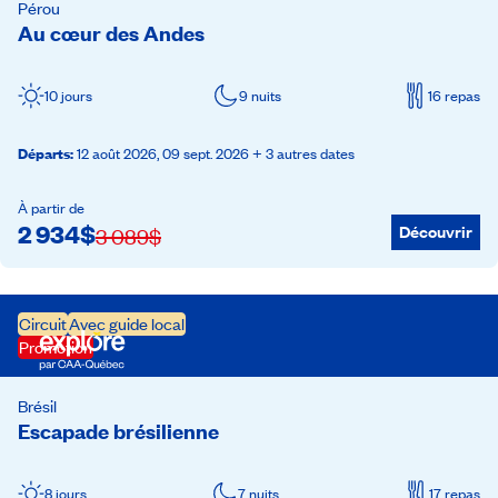
Pérou
Au cœur des Andes
10 jours
9 nuits
16 repas
Départs
:
12 août 2026,
09 sept. 2026
+ 3 autres dates
À partir de
2 934
$
Découvrir
3 089
$
Circuit
Avec guide local
Promotion
Brésil
Escapade brésilienne
8 jours
7 nuits
17 repas