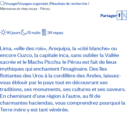
Accueil
/
Voyage
/
Voyages organisés
/
Résultats de recherche
/
Mémoires et rites incas - Pérou
Partager
Fac
16 jours
15 nuits
34 repas
Lima, «ville des rois», Arequipa, la «cité blanche» ou
encore Cuzco, la capitale inca, sans oublier la Vallée
sacrée et le Machu Picchu: le Pérou est fait de lieux
mythiques qui enchantent l’imaginaire. Des îles
flottantes des Uros à la cordillère des Andes, laissez-
vous éblouir par le pays tout en découvrant ses
traditions, ses monuments, ses cultures et ses saveurs.
En cheminant d’une région à l’autre, au fil de
charmantes haciendas, vous comprendrez pourquoi la
Terre mère y est tant vénérée.