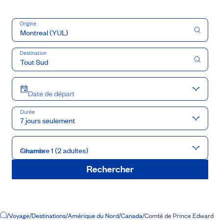
Origine
Destination
Date de départ
Durée
7 jours seulement
Chambre 1 (2 adultes)
Personnes
Rechercher
Accueil
/
Voyage
/
Destinations
/
Amérique du Nord
/
Canada
/
Comté de Prince Edward