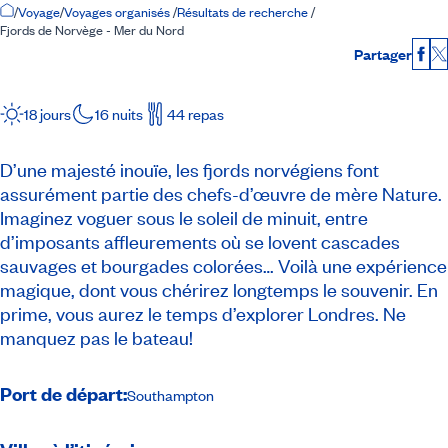
Accueil
/
Voyage
/
Voyages organisés
/
Résultats de recherche
/
Fjords de Norvège - Mer du Nord
Partager
Fac
18 jours
16 nuits
44 repas
D’une majesté inouïe, les fjords norvégiens font
assurément partie des chefs-d’œuvre de mère Nature.
Imaginez voguer sous le soleil de minuit, entre
d’imposants affleurements où se lovent cascades
sauvages et bourgades colorées… Voilà une expérience
magique, dont vous chérirez longtemps le souvenir. En
prime, vous aurez le temps d’explorer Londres. Ne
manquez pas le bateau!
Port de départ:
Southampton