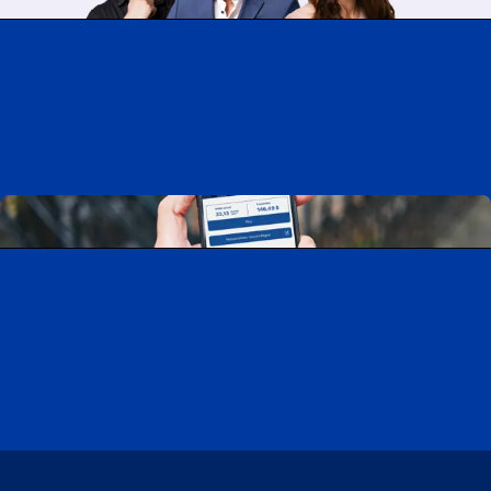
Travailler chez CAA-Québec
Découvrir tous nos emplois
Télécharger l’application CAA Mobile