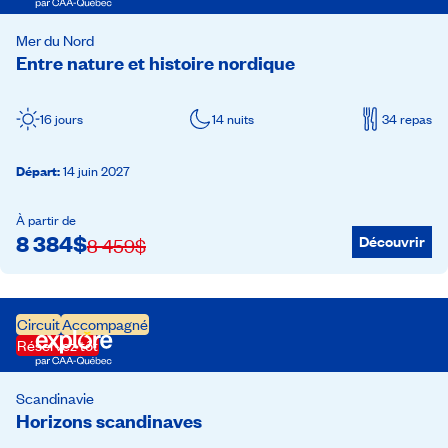
Mer du Nord
Entre nature et histoire nordique
16 jours
14 nuits
34 repas
Départ
:
14 juin 2027
À partir de
8 384
$
Découvrir
8 459
$
Circuit
Accompagné
Réservez tôt
Scandinavie
Horizons scandinaves