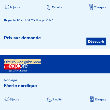
17 jours
15 nuits
25 repas
Départs
:
12 sept. 2026,
11 sept. 2027
Prix sur demande
Découvrir
Circuit
Avec guide local
Promotion
Norvège
Féerie nordique
8 jours
7 nuits
13 repas