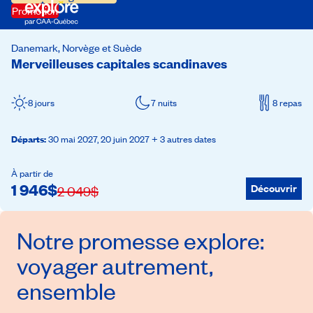
Promotion
Danemark, Norvège et Suède
Merveilleuses capitales scandinaves
8 jours
7 nuits
8 repas
Départs
:
30 mai 2027,
20 juin 2027
+ 3 autres dates
À partir de
1 946
$
Découvrir
2 049
$
Notre promesse
explore
:
voyager autrement,
ensemble