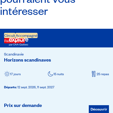
intéresser
Circuit
Accompagné
Réservez tôt
Scandinavie
Horizons scandinaves
17 jours
15 nuits
25 repas
Départs
:
12 sept. 2026,
11 sept. 2027
Prix sur demande
Découvrir