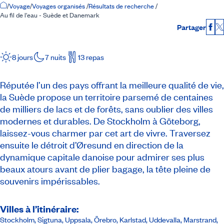
Accueil
/
Voyage
/
Voyages organisés
/
Résultats de recherche
/
Au fil de l'eau - Suède et Danemark
Partager
Fac
8 jours
7 nuits
13 repas
Réputée l’un des pays offrant la meilleure qualité de vie,
la Suède propose un territoire parsemé de centaines
de milliers de lacs et de forêts, sans oublier des villes
modernes et durables. De Stockholm à Göteborg,
laissez-vous charmer par cet art de vivre. Traversez
ensuite le détroit d’Øresund en direction de la
dynamique capitale danoise pour admirer ses plus
beaux atours avant de plier bagage, la tête pleine de
souvenirs impérissables.
Villes à l’itinéraire:
Stockholm, Sigtuna, Uppsala, Örebro, Karlstad, Uddevalla, Marstrand,