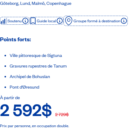
Göteborg, Lund, Malmö, Copenhague
Soutenu
Guide local
Groupe formé à destination
Points forts:
Ville pittoresque de Sigtuna
Gravures rupestres de Tanum
Archipel de Bohuslan
Pont d’Øresund
À partir de
2 592$
2 729$
Prix par personne, en occupation double.