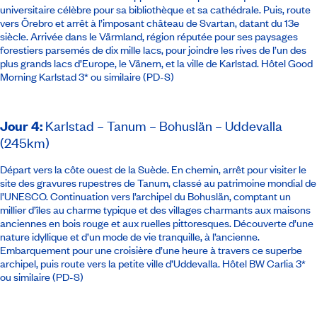
universitaire célèbre pour sa bibliothèque et sa cathédrale. Puis, route
vers Örebro et arrêt à l’imposant château de Svartan, datant du 13e
siècle. Arrivée dans le Värmland, région réputée pour ses paysages
forestiers parsemés de dix mille lacs, pour joindre les rives de l’un des
plus grands lacs d’Europe, le Vänern, et la ville de Karlstad.
Hôtel Good
Morning Karlstad 3* ou similaire
(PD-S)
Jour 4
:
Karlstad – Tanum – Bohuslän – Uddevalla
(245km)
Départ vers la côte ouest de la Suède. En chemin, arrêt pour visiter le
site des gravures rupestres de Tanum, classé au patrimoine mondial de
l’UNESCO. Continuation vers l’archipel du Bohuslän, comptant un
millier d’îles au charme typique et des villages charmants aux maisons
anciennes en bois rouge et aux ruelles pittoresques. Découverte d’une
nature idyllique et d’un mode de vie tranquille, à l’ancienne.
Embarquement pour une croisière d’une heure à travers ce superbe
archipel, puis route vers la petite ville d’Uddevalla.
Hôtel BW Carlia 3*
ou similaire
(PD-S)