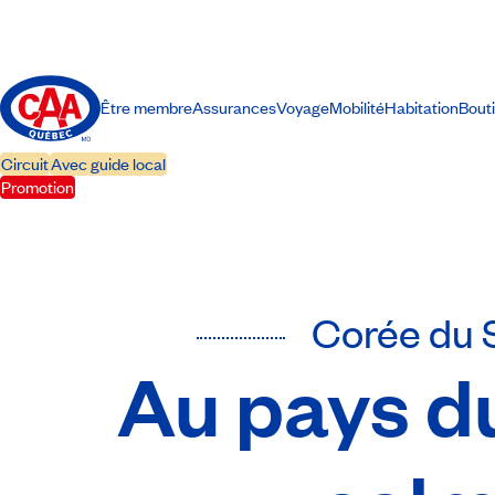
Être membre
Assurances
Voyage
Mobilité
Habitation
Bout
Circuit
Avec guide local
Promotion
Corée du 
Au pays d