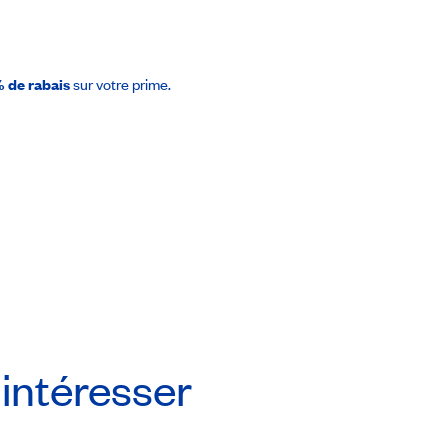
3 837$
 de rabais
sur votre prime.
Prendre rendez-vous
 intéresser