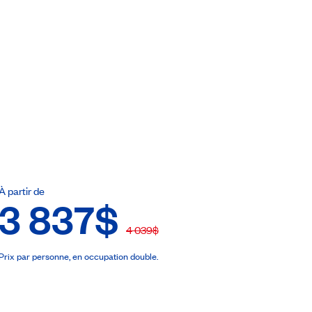
ebook
À partir de
3 837$
4 039$
Prix par personne, en occupation double.