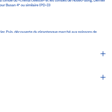
ur Busan 4* ou similaire
(PD-D)
rtier. Puis, découverte du gigantesque marché aux poissons de
ations Unies, unique au monde, et géré par les Nations Unies
 pour se détendre.
Hôtel Nine Tree by Parnas Seoul Myeongdong II 4*
12 août 2026
À partir de