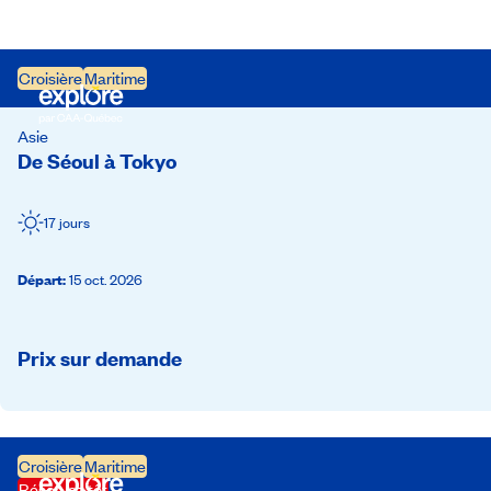
Croisière
Maritime
Asie
De Séoul à Tokyo
17 jours
Départ
:
15 oct. 2026
Prix sur demande
Croisière
Maritime
Réservez tôt