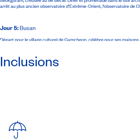
arrêt au plus ancien observatoire d’Extrême-Orient, l’observatoire d
Jour 5
:
Busan
Départ pour le village culturel de Gamcheon, célèbre pour ses maisons 
Jagalchi et promenade au marché international, deux incontournables e
depuis 1960. (PD-D)
Inclusions
Jour 6
:
Busan – Séoul
Petit-déjeuner et temps libre. Transfert à la gare de Busan et départ en t
ou similaire
(PD)
Jour 7
:
Séoul
Journée libre pour partir à l’aventure. Excursion optionnelle: visite de 