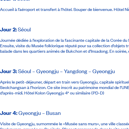
Accueil à l’aéroport et transfert à l’hôtel. Souper de bienvenue.
Hôtel Ni
Jour 2
:
Séoul
Journée dédiée à l’exploration de la fascinante capitale de la Corée 
Ensuite, visite du Musée folklorique réputé pour sa collection d’objets
balade dans les quartiers animés de Bukchon et d’Insadong. En soirée,
Jour 3
:
Séoul – Gyeongju – Yangdong – Gyeongju
Après le petit-déjeuner, départ en train vers Gyeongju, capitale spiritue
Seolchangsan à l’horizon. Ce site inscrit au patrimoine mondial de l’UNE
d’après-midi.
Hôtel Kolon Gyeongju 4* ou similaire
(PD-D)
Jour 4
:
Gyeongju – Busan
Visite de Gyeongju, surnommée le «Musée sans murs», une ville classée
Seokguram, creusée au 8e siècle. Dîner et promenade dans le site arc