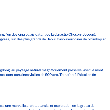
g, l’un des cinq palais datant de la dynastie Choson (Joseon).
ogyesa, l’un des plus grands de Séoul. Savoureux dîner de bibimbap et
de Yangdong, au paysage naturel magnifiquement préservé, avec le mont
 dont certaines vieilles de 500 ans. Transfert à l’hôtel en fin
 une merveille architecturale, et exploration de la grotte de
la tombe du «cheval céleste» et les tombes de Noseo-dong. Dernier