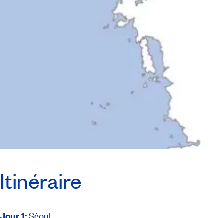
Itinéraire
Jour 1
:
Séoul