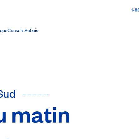
1-8
ique
Conseils
Rabais
Sud
u matin