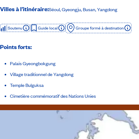
Villes à l’itinéraire:
Séoul, Gyeongju, Busan, Yangdong
Soutenu
Guide local
Groupe formé à destination
Points forts:
Palais Gyeongbokgung
Village traditionnel de Yangdong
Temple Bulguksa
Cimetière commémoratif des Nations Unies
Itinéraire
Inclusions