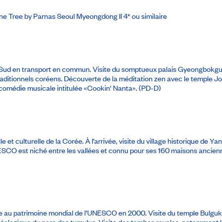
ne Tree by Parnas Seoul Myeongdong II 4* ou similaire
du Sud en transport en commun. Visite du somptueux palais Gyeongbokgun
 traditionnels coréens. Découverte de la méditation zen avec le temple J
 comédie musicale intitulée «Cookin' Nanta». (PD-D)
lle et culturelle de la Corée. À l’arrivée, visite du village historique 
SCO est niché entre les vallées et connu pour ses 160 maisons anciennes,
 au patrimoine mondial de l’UNESCO en 2000. Visite du temple Bulguksa,
héologique du parc des tumulus. Visite des tombes royales, notamment 