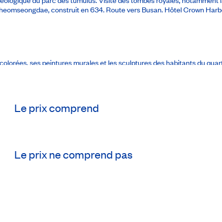
e Cheomseongdae, construit en 634. Route vers Busan.
Hôtel Crown Harbo
colorées, ses peintures murales et les sculptures des habitants du qua
n Corée. En début d’après-midi, arrêt au cimetière commémoratif des N
Le prix comprend
rain vers Séoul. Arrivée et transfert à l’hôtel. Reste de la journée libre
Le prix ne comprend pas
la zone démilitarisée de Cheorwon ($). (PD)