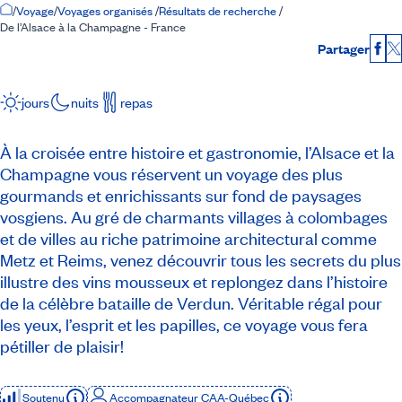
Accueil
/
Voyage
/
Voyages organisés
/
Résultats de recherche
/
De l’Alsace à la Champagne - France
Partager
Fac
jours
nuits
repas
À la croisée entre histoire et gastronomie, l’Alsace et la
Champagne vous réservent un voyage des plus
gourmands et enrichissants sur fond de paysages
vosgiens. Au gré de charmants villages à colombages
et de villes au riche patrimoine architectural comme
Metz et Reims, venez découvrir tous les secrets du plus
illustre des vins mousseux et replongez dans l’histoire
de la célèbre bataille de Verdun. Véritable régal pour
les yeux, l’esprit et les papilles, ce voyage vous fera
pétiller de plaisir!
Soutenu
Accompagnateur CAA-Québec