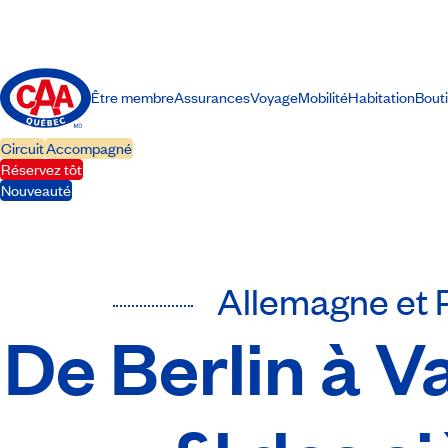
Être membre
Assurances
Voyage
Mobilité
Habitation
Bout
Circuit
Accompagné
Réservez tôt
Nouveauté
Allemagne et 
De Berlin à V