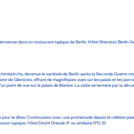
e bienvenue dans un restaurant typique de Berlin.
Hôtel Sheraton Berlin 
niskirche, devenue le symbole de Berlin après la Seconde Guerre mond
pont de Glienicke, offrant de magnifiques vues sur les palais et les p
 d’un point de vue sur le palais de Marbre. La visite se termine par la dé
vée pour le dîner. Continuation avec une promenade depuis le célèbre pal
 saxon typique.
Hôtel Dorint Dresde 4*
ou similaire (PD-S)