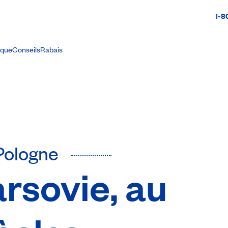
1-8
ique
Conseils
Rabais
Pologne
arsovie, au