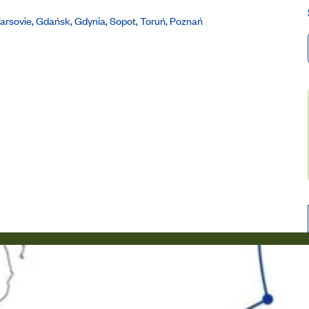
Varsovie, Gdańsk, Gdynia, Sopot, Toruń, Poznań