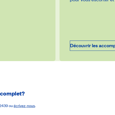
du Vieux-Marché avec son hôtel de ville Renaissance ainsi que la cathédrale
 Lubusz, près de Zielona Góra, au cœur du berceau historique de la viticu
de 4*
ou similaire (PD-S)
Découvrir les accom
e complet?
-2439 ou
écrivez-nous
.