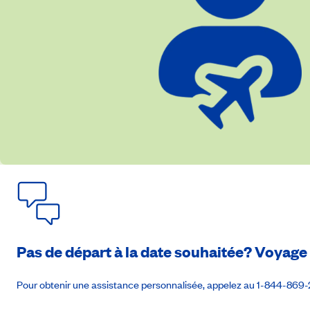
l’installation à l’hôtel, visite de la ville, incluant notamment la place 
ou similaire (PD)
Jour 12
:
Poznań - Berlin (271 km)
Route en direction de Berlin. En cours de trajet, halte dans la région de
par un souper d’au revoir à Berlin.
Hôtel Sheraton Berlin Grand Esplana
Jour 13
:
Berlin - Montréal
Transfert vers l’aéroport et vol de retour vers Montréal. (PD)
Pas de départ à la date souhaitée? Voyag
Pour obtenir une assistance personnalisée, appelez au 1-844-869