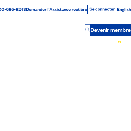
Se connecter
00-686-9243
English
Demander l'Assistance routière
Se connecter
Par téléphone
Devenir membre
Button