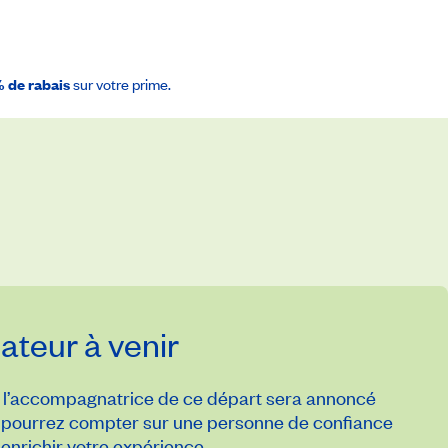
 patrimoine mondial de l’UNESCO, le château royal et sa place, la
 de rabais
sur votre prime.
sionnant exemple de l’architecture gothique des chevaliers
 en fin de journée.
Hôtel Mercure Gdańsk Stare Miasto 4*
ou
ntaine de Neptune, la Cour d’Artus de style gothique tardif et l’hôtel
lle. En après-midi, route vers Sopot et Gdynia, qui forment avec
 Retour à Gdańsk en fin de journée. (PD)
teur à venir
l’accompagnatrice de ce départ sera annoncé
pourrez compter sur une personne de confiance
es. Continuation vers Poznań, capitale de la Grande-Pologne. Après
enrichir votre expérience.