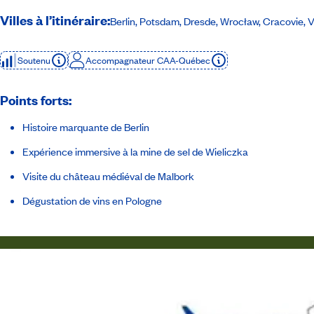
Villes à l’itinéraire:
Berlin, Potsdam, Dresde, Wrocław, Cracovie, 
Soutenu
Accompagnateur CAA-Québec
Points forts:
Histoire marquante de Berlin
Expérience immersive à la mine de sel de Wieliczka
Visite du château médiéval de Malbork
Dégustation de vins en Pologne
Itinéraire
Inclusions
Accompagnateur