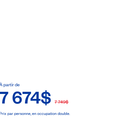
ebook
À partir de
7 674$
7 749$
Prix par personne, en occupation double.