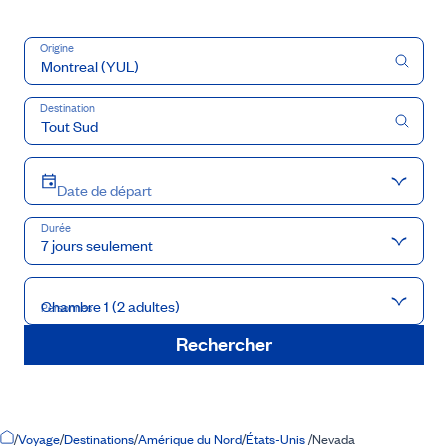
Origine
Destination
Date de départ
Durée
7 jours seulement
Chambre 1 (2 adultes)
Personnes
Rechercher
Accueil
/
Voyage
/
Destinations
/
Amérique du Nord
/
États-Unis
/
Nevada