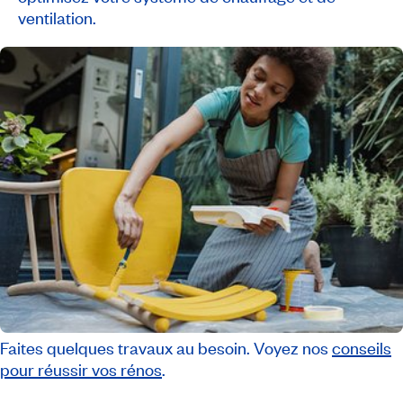
ventilation.
Faites quelques travaux au besoin. Voyez nos
conseils
pour réussir vos rénos
.