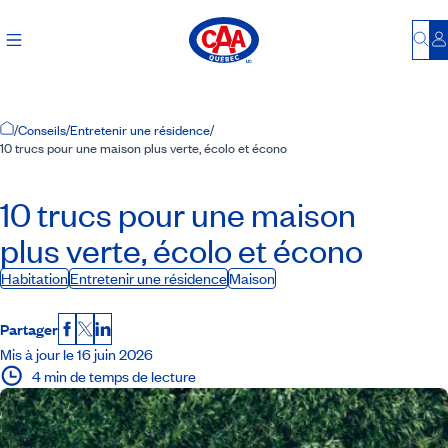
Bu
S
Accueil
/
Conseils
/
Entretenir une résidence
/
10 trucs pour une maison plus verte, écolo et écono
10 trucs pour une maison
plus verte, écolo et écono
Habitation
Entretenir une résidence
Maison
Partager
Facebook
X
LinkedIn
Mis à jour le 16 juin 2026
4 min de temps de lecture