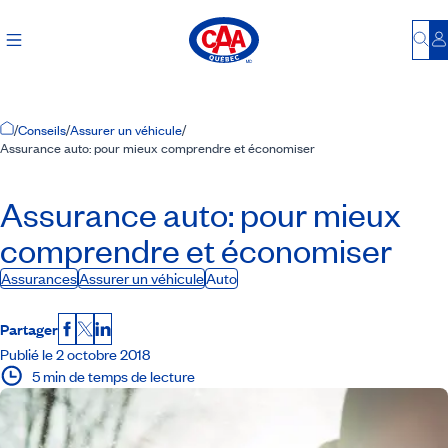
Bu
S
Accueil
/
Conseils
/
Assurer un véhicule
/
Assurance auto: pour mieux comprendre et économiser
Assurance auto: pour mieux
comprendre et économiser
Assurances
Assurer un véhicule
Auto
Partager
Facebook
X
LinkedIn
Publié le 2 octobre 2018
5 min de temps de lecture