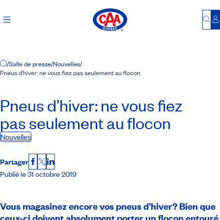
Bu
S
Accueil
/
Salle de presse
/
Nouvelles
/
Pneus d’hiver: ne vous fiez pas seulement au flocon
Pneus d’hiver: ne vous fiez
pas seulement au flocon
Nouvelles
Partager
Facebook
X
LinkedIn
Publié le 31 octobre 2019
Vous magasinez encore vos pneus d’hiver? Bien que
ceux-ci doivent absolument porter un flocon entouré