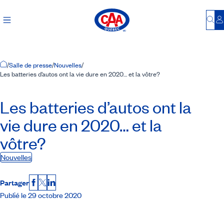
Bu
S
Accueil
/
Salle de presse
/
Nouvelles
/
Les batteries d’autos ont la vie dure en 2020… et la vôtre?
Les batteries d’autos ont la
vie dure en 2020… et la
vôtre?
Nouvelles
Partager
Facebook
X
LinkedIn
Publié le 29 octobre 2020