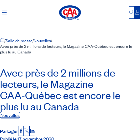
Bu
S
Accueil
/
Salle de presse
/
Nouvelles
/
Avec près de 2 millions de lecteurs, le Magazine CAA-Québec est encore le
plus lu au Canada
Avec près de 2 millions de
lecteurs, le Magazine
CAA-Québec
est encore le
plus lu au Canada
Nouvelles
Partager
Facebook
X
LinkedIn
Publié le 17 novembre 2020