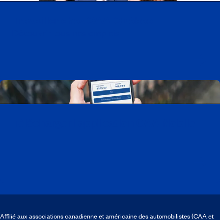
Travailler chez CAA-Québec
Découvrir tous nos emplois
Télécharger l’application CAA Mobile
Affilié aux associations canadienne et américaine des automobilistes (CAA et