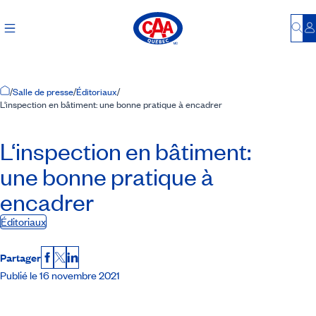
Bu
S
Accueil
/
Salle de presse
/
Éditoriaux
/
L‘inspection en bâtiment: une bonne pratique à encadrer
L‘inspection en bâtiment:
une bonne pratique à
encadrer
Éditoriaux
Partager
Facebook
X
LinkedIn
Publié le 16 novembre 2021