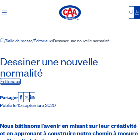
Bu
S
Accueil
/
Salle de presse
/
Éditoriaux
/
Dessiner une nouvelle normalité
Dessiner une nouvelle
normalité
Éditoriaux
Partager
Facebook
X
LinkedIn
Publié le 15 septembre 2020
Nous bâtissons l’avenir en misant sur leur créativité
et en apprenant à construire notre chemin à mesure