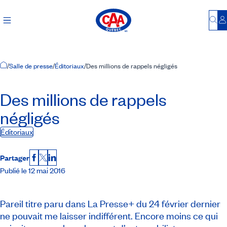
Bu
S
Accueil
/
Salle de presse
/
Éditoriaux
/
Des millions de rappels négligés
Des millions de rappels
négligés
Éditoriaux
Partager
Facebook
X
LinkedIn
Publié le 12 mai 2016
Pareil titre paru dans La Presse+ du 24 février dernier
ne pouvait me laisser indifférent. Encore moins ce qui