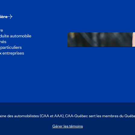
Découvrir tous nos empl
ière
re
duite automobile
înés
particuliers
x entreprises
Télécharger l’appli
icaine des automobilistes (CAA et AAA), CAA-Québec sert les membres du Québ
Gérer les témoins