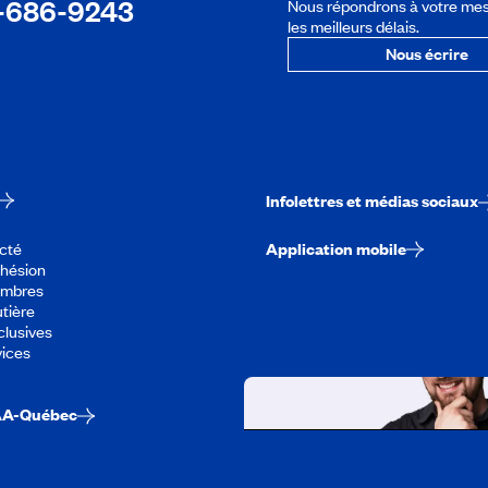
-686-9243
Nous répondrons à votre me
les meilleurs délais.
Nous écrire
Infolettres et médias sociaux
cté
Application mobile
dhésion
embres
tière
lusives
vices
AA-Québec
Travailler chez CA