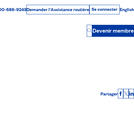
Se connecter
00-686-9243
English
Demander l'Assistance routière
Se connecter
Par téléphone
Devenir membre
Button
Partager
Faceb
X
L