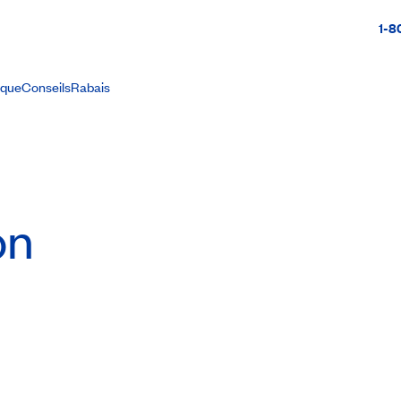
1-8
ique
Conseils
Rabais
on