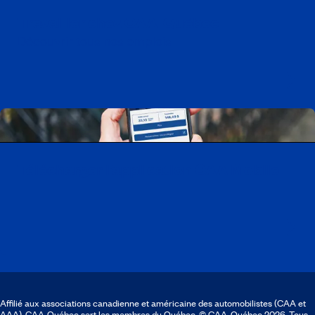
Travailler chez CAA-Québec
Découvrir tous nos emplois
Télécharger l’application CAA Mobile
Affilié aux associations canadienne et américaine des automobilistes (CAA et
AAA), CAA-Québec sert les membres du Québec. © CAA‑Québec 2026. Tous