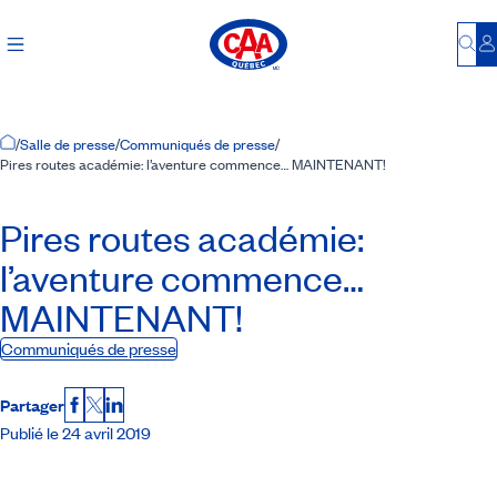
Bu
S
Accueil
/
Salle de presse
/
Communiqués de presse
/
Pires routes académie: l’aventure commence… MAINTENANT!
Pires routes académie:
l’aventure commence…
MAINTENANT!
Communiqués de presse
Partager
Facebook
X
LinkedIn
Publié le 24 avril 2019