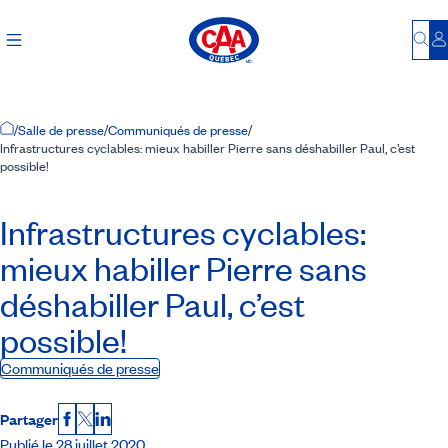
Bu
S
Accueil
/
Salle de presse
/
Communiqués de presse
/
Infrastructures cyclables: mieux habiller Pierre sans déshabiller Paul, c’est
possible!
Infrastructures cyclables:
mieux habiller Pierre sans
déshabiller Paul, c’est
possible!
Communiqués de presse
Partager
Facebook
X
LinkedIn
Publié le 28 juillet 2020