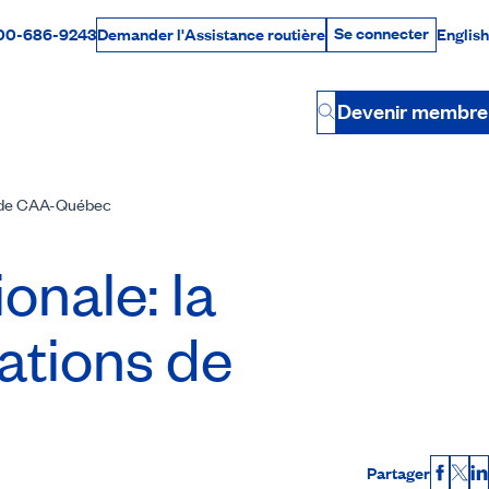
Se connecter
00-686-9243
English
Demander l'Assistance routière
Se connecter
Par téléphone
Devenir membre
Button
ns de CAA-Québec
onale: la
vations de
Partager
Faceb
X
L