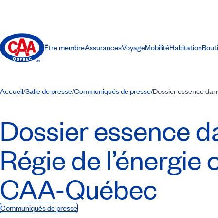
Être membre
Assurances
Voyage
Mobilité
Habitation
Bout
Accueil
Salle de presse
Communiqués de presse
Dossier essence dans
/
/
/
Dossier essence da
Régie de l’énergie
CAA-Québec
Communiqués de presse