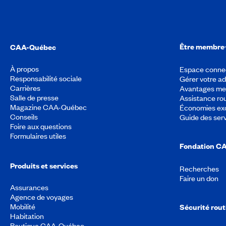
Être membre
CAA-Québec
À propos
Espace conne
Responsabilité sociale
Gérer votre a
Carrières
Avantages m
Salle de presse
Assistance rou
Magazine CAA-Québec
Économies exc
Conseils
Guide des ser
Foire aux questions
Formulaires utiles
Fondation C
Produits et services
Recherches
Faire un don
Assurances
Agence de voyages
Mobilité
Sécurité rout
Habitation
Boutique CAA-Québec