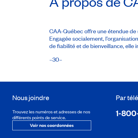
À propos de
C
CAA-Québec offre une étendue de s
Engagée socialement, l’organisation
de fiabilité et de bienveillance, ell
–30–
Nous joindre
Par té
1-800
Trouvez les numéros et adresses de nos
différents points de service.
Voir nos coordonnées