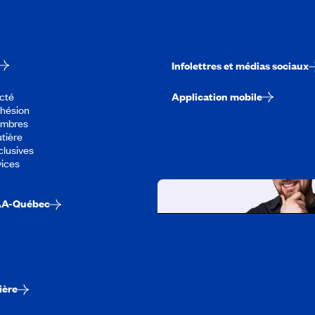
Infolettres et médias sociaux
cté
Application mobile
dhésion
embres
tière
lusives
vices
AA-Québec
Travailler chez CA
Découvrir tous nos empl
ière