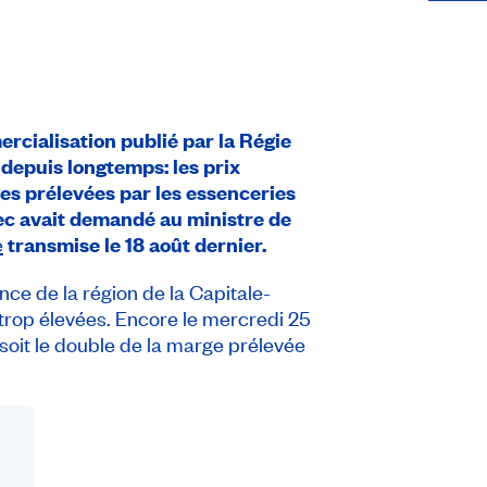
rcialisation publié par la Régie
 depuis longtemps: les prix
ges prélevées par les essenceries
ec avait demandé au ministre de
e
transmise le 18 août dernier.
nce de la région de la Capitale-
trop élevées. Encore le mercredi 25
, soit le double de la marge prélevée