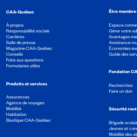
Être membre
CAA-Québec
À propos
Espace conne
Responsabilité sociale
Gérer votre a
Carrières
Avantages m
Salle de presse
Assistance rou
Magazine CAA-Québec
Économies exc
Conseils
Guide des ser
Foire aux questions
Formulaires utiles
Fondation C
Produits et services
Recherches
Faire un don
Assurances
Agence de voyages
Mobilité
Sécurité rout
Habitation
Boutique CAA-Québec
Brigade scolai
Jeunes et con
Mobilité des a