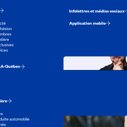
Infolettres et médias sociaux
cté
Application mobile
dhésion
embres
tière
lusives
vices
AA-Québec
Travailler chez CA
Découvrir tous nos empl
ière
re
duite automobile
înés