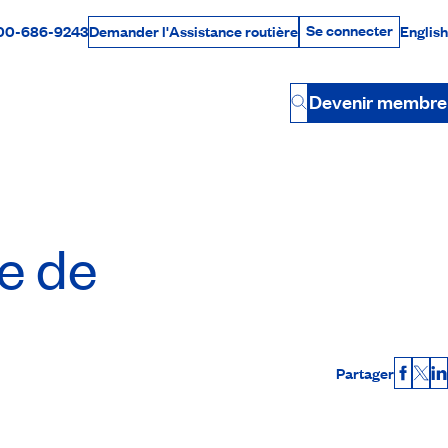
Se connecter
00-686-9243
English
Demander l'Assistance routière
Se connecter
Par téléphone
Devenir membre
Button
le de
Partager
Faceb
X
L