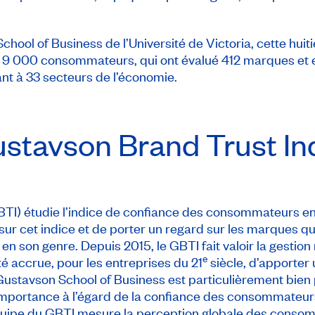
chool of Business de l’Université de Victoria, cette hui
de 9 000 consommateurs, qui ont évalué 412 marques et e
nt à 33 secteurs de l’économie.
stavson Brand Trust In
BTI) étudie l’indice de confiance des consommateurs e
sur cet indice et de porter un regard sur les marques qui
e en son genre. Depuis 2015, le GBTI fait valoir la gesti
e
té accrue, pour les entreprises du 21
siècle, d’apporter 
ustavson School of Business est particulièrement bien 
mportance à l’égard de la confiance des consommateurs 
quipe du GBTI mesure la perception globale des conso