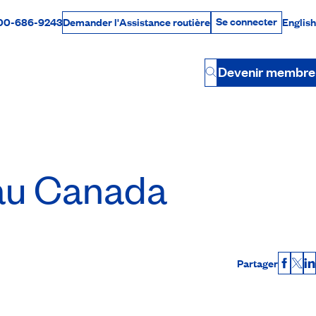
Se connecter
00-686-9243
English
Demander l'Assistance routière
Se connecter
Par téléphone
Devenir membre
Button
au Canada
Partager
Faceb
X
L