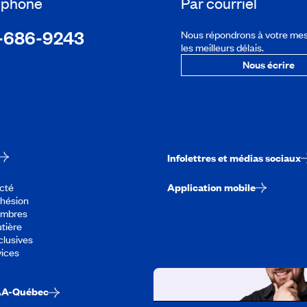
léphone
Par courriel
-686-9243
Nous répondrons à votre me
les meilleurs délais.
Nous écrire
Infolettres et médias sociaux
cté
Application mobile
dhésion
embres
tière
lusives
vices
AA-Québec