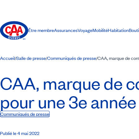
Être membre
Assurances
Voyage
Mobilité
Habitation
Bout
Accueil
Salle de presse
Communiqués de presse
CAA, marque de conf
/
/
/
CAA, marque de co
pour une 3e année
Communiqués de presse
Publié le 4 mai 2022