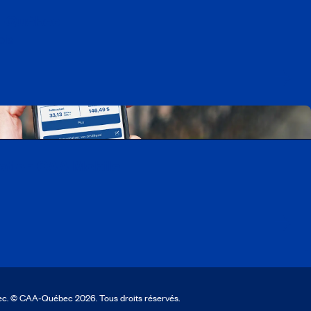
A-Québec
ois
cation CAA Mobile
ec. © CAA‑Québec 2026. Tous droits réservés.