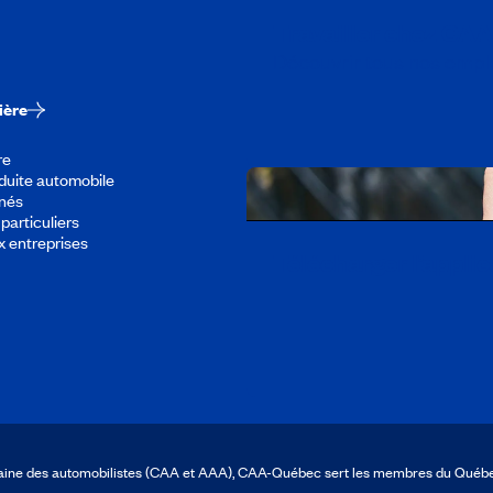
Travailler chez CA
Découvrir tous nos empl
ière
re
duite automobile
înés
particuliers
x entreprises
Télécharger l’appli
icaine des automobilistes (CAA et AAA), CAA-Québec sert les membres du Québ