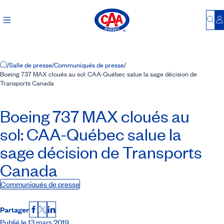
Bu
S
Accueil
/
Salle de presse
/
Communiqués de presse
/
Boeing 737 MAX cloués au sol: CAA-Québec salue la sage décision de
Transports Canada
Boeing 737 MAX cloués au
sol:
CAA-Québec
salue la
sage décision de Transports
Canada
Communiqués de presse
Partager
Facebook
X
LinkedIn
Publié le 13 mars 2019