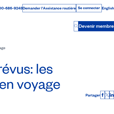
Se connecter
00-686-9243
English
Demander l'Assistance routière
Se connecter
Par téléphone
Devenir membre
Button
yage
évus: les
 en voyage
Partager
Faceb
X
L