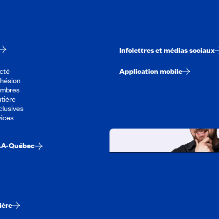
Infolettres et médias sociaux
cté
Application mobile
dhésion
embres
tière
lusives
vices
AA-Québec
Travailler chez CA
Découvrir tous nos empl
ière