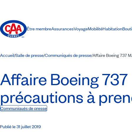
Être membre
Assurances
Voyage
Mobilité
Habitation
Bout
Accueil
Salle de presse
Communiqués de presse
Affaire Boeing 737 M
/
/
/
Affaire Boeing 737
précautions à pren
Communiqués de presse
Publié le 31 juillet 2019