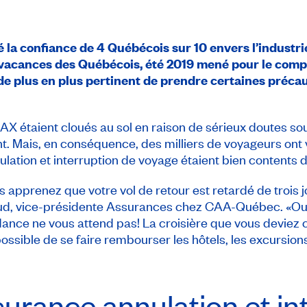
 la confiance de 4 Québécois sur 10 envers l’industrie
 vacances des Québécois, été 2019
mené pour le com
de plus en plus pertinent de prendre certaines précau
AX étaient cloués au sol en raison de sérieux doutes sou
. Mais, en conséquence, des milliers de voyageurs ont v
ation et interruption de voyage étaient bien contents de
us apprenez que votre vol de retour est retardé de trois 
d, vice-présidente Assurances chez CAA-Québec. «Ou en
ndance ne vous attend pas! La croisière que vous devie
ossible de se faire rembourser les hôtels, les excursions 
ssurance annulation et in