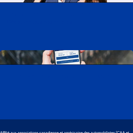
Travailler chez CAA-Québec
Découvrir tous nos emplois
Télécharger l’application CAA Mobile
Affilié aux associations canadienne et américaine des automobilistes (CAA et