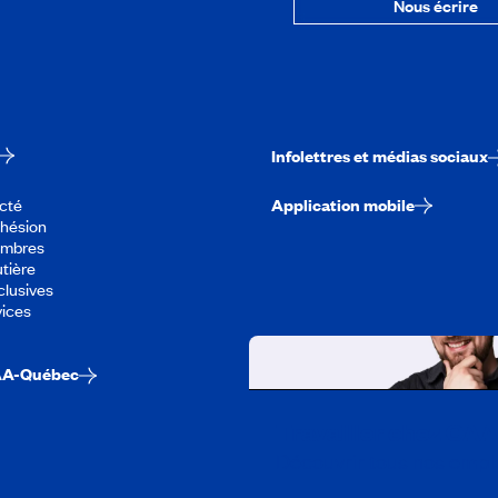
Nous écrire
Infolettres et médias sociaux
cté
Application mobile
dhésion
embres
tière
lusives
vices
AA-Québec
Travailler chez CA
Découvrir tous nos empl