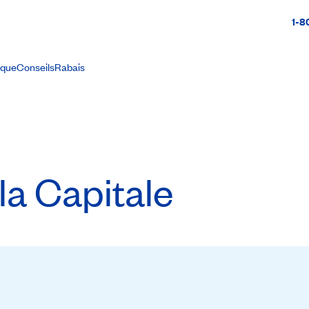
1-8
ique
Conseils
Rabais
la Capitale