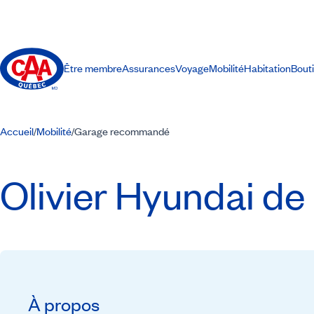
Être membre
Assurances
Voyage
Mobilité
Habitation
Bout
Accueil
Mobilité
Garage recommandé
/
/
Olivier Hyundai de 
À propos
Recommandé par CAA-Québec