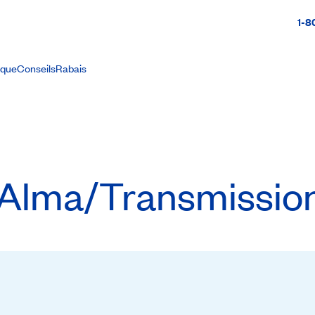
1-8
ique
Conseils
Rabais
Alma/Transmissio