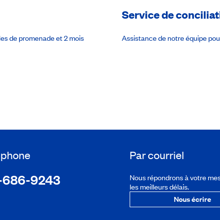
Service de conciliat
ules de promenade et 2 mois
Assistance de notre équipe po
léphone
Par courriel
-686-9243
Nous répondrons à votre me
les meilleurs délais.
Nous écrire