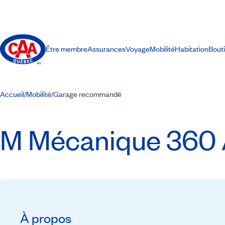
Être membre
Assurances
Voyage
Mobilité
Habitation
Bout
Accueil
Mobilité
Garage recommandé
/
/
M Mécanique 360 
À propos
Recommandé par CAA-Québec