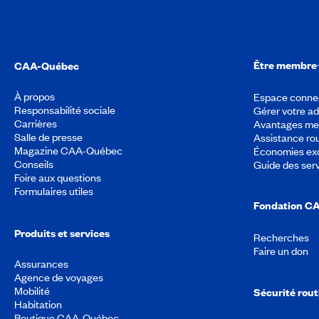
Être membre
CAA-Québec
À propos
Espace conne
Responsabilité sociale
Gérer votre a
Carrières
Avantages m
Salle de presse
Assistance rou
Magazine CAA-Québec
Économies exc
Conseils
Guide des ser
Foire aux questions
Formulaires utiles
Fondation C
Produits et services
Recherches
Faire un don
Assurances
Agence de voyages
Mobilité
Sécurité rout
Habitation
Boutique CAA-Québec