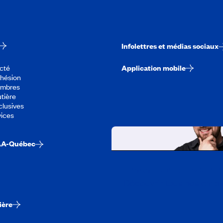
Infolettres et médias sociaux
cté
Application mobile
dhésion
embres
tière
lusives
vices
AA-Québec
Travailler chez CA
Découvrir tous nos empl
ière