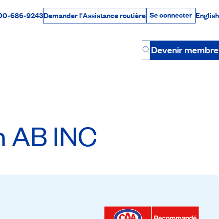
Se connecter
00-686-9243
English
Demander l'Assistance routière
Se connecter
Par téléphone
Devenir membre
Button
n AB INC