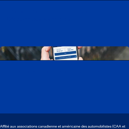
Travailler chez CAA-Québec
Découvrir tous nos emplois
Télécharger l’application CAA Mobile
Affilié aux associations canadienne et américaine des automobilistes (CAA et