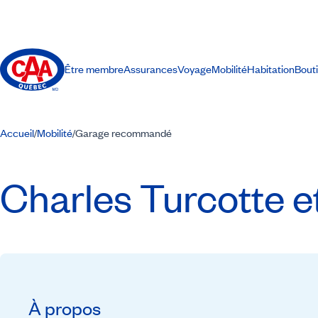
Être membre
Assurances
Voyage
Mobilité
Habitation
Bout
Accueil
Mobilité
Garage recommandé
/
/
Charles Turcotte et
À propos
Recommandé par CAA-Québec