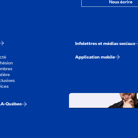
Nous écrire
Infolettres et médias sociaux
cté
Application mobile
dhésion
embres
tière
lusives
vices
AA-Québec
Travailler chez CA
Découvrir tous nos empl