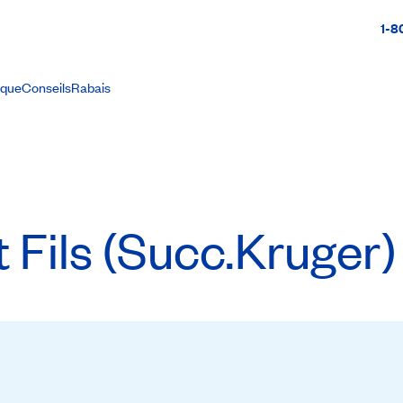
1-8
ique
Conseils
Rabais
 Fils (Succ.Kruger)