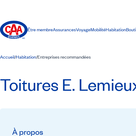
Être membre
Assurances
Voyage
Mobilité
Habitation
Bout
Accueil
Habitation
Entreprises recommandées
/
/
Toitures E. Lemieux
À propos
Recommandé par CAA-Québec