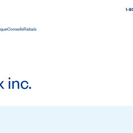
1-8
ique
Conseils
Rabais
 inc.