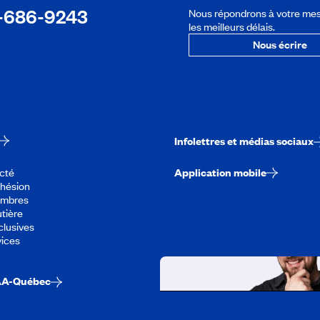
-686-9243
Nous répondrons à votre me
les meilleurs délais.
Nous écrire
Infolettres et médias sociaux
cté
Application mobile
dhésion
embres
tière
lusives
vices
AA-Québec
Travailler chez CA