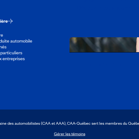
Découvrir tous nos empl
ière
re
duite automobile
înés
particuliers
x entreprises
Télécharger l’appli
icaine des automobilistes (CAA et AAA), CAA-Québec sert les membres du Québ
Gérer les témoins