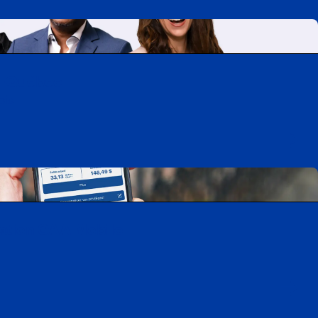
A-Québec
ois
cation CAA Mobile