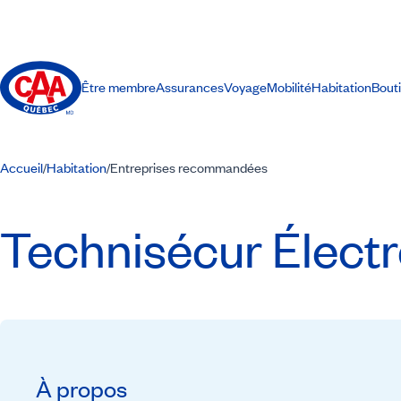
Être membre
Assurances
Voyage
Mobilité
Habitation
Bout
Accueil
Habitation
Entreprises recommandées
/
/
Technisécur Élect
À propos
Recommandé par CAA-Québec