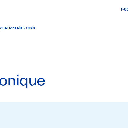
1-8
ique
Conseils
Rabais
ronique