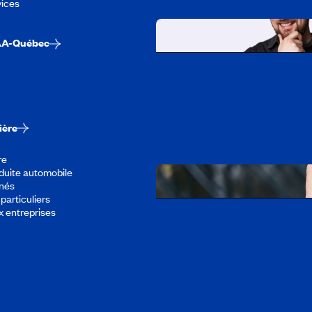
vices
AA-Québec
Travailler chez CA
Découvrir tous nos empl
ière
re
duite automobile
înés
particuliers
x entreprises
Télécharger l’appli