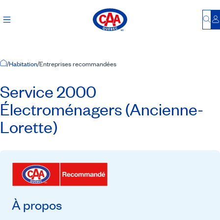
Bu
S
Accueil
/
Habitation
/
Entreprises recommandées
Service 2000
Électroménagers (Ancienne-
Lorette)
À propos