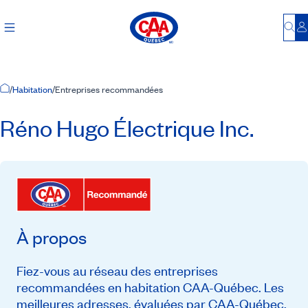
Bu
S
Accueil
/
Habitation
/
Entreprises recommandées
Réno Hugo Électrique Inc.
À propos
Fiez-vous au réseau des entreprises
recommandées en habitation CAA-Québec. Les
meilleures adresses, évaluées par CAA-Québec,