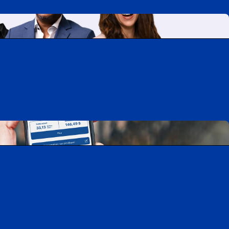
A-Québec
ois
cation CAA Mobile