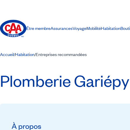
Être membre
Assurances
Voyage
Mobilité
Habitation
Bout
Accueil
Habitation
Entreprises recommandées
/
/
Plomberie Gariépy 
À propos
Recommandé par CAA-Québec