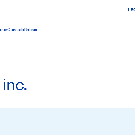
1-8
ique
Conseils
Rabais
inc.