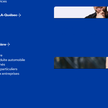
vices
AA-Québec
Travailler chez CA
Découvrir tous nos empl
ière
re
duite automobile
înés
particuliers
x entreprises
Télécharger l’appli