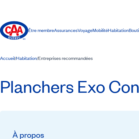
Être membre
Assurances
Voyage
Mobilité
Habitation
Bout
Accueil
Habitation
Entreprises recommandées
/
/
Planchers Exo Co
À propos
Recommandé par CAA-Québec