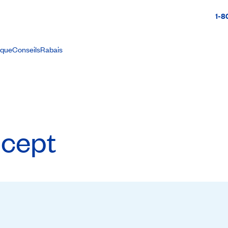
1-8
ique
Conseils
Rabais
ncept