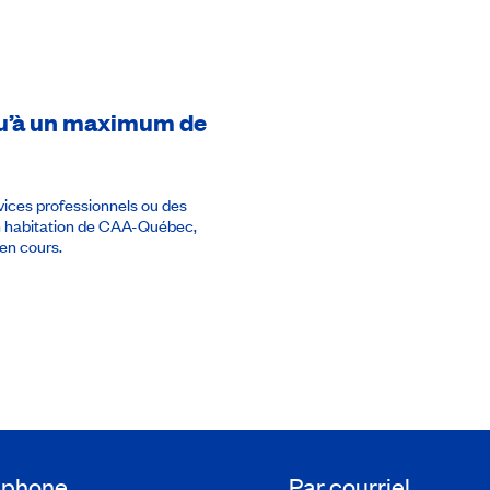
usqu’à un maximum de
rvices professionnels ou des
en habitation de CAA-Québec,
en cours.
léphone
Par courriel