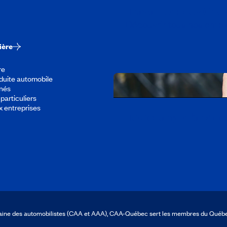
Travailler chez CA
Découvrir tous nos empl
ière
re
duite automobile
înés
particuliers
x entreprises
Télécharger l’appli
icaine des automobilistes (CAA et AAA), CAA-Québec sert les membres du Québ