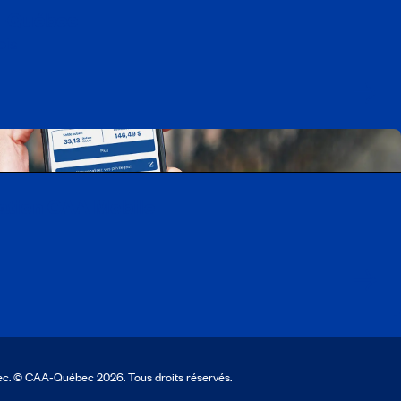
A-Québec
ois
cation CAA Mobile
ec. © CAA‑Québec 2026. Tous droits réservés.