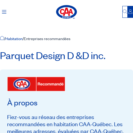
Bu
S
Accueil
/
Habitation
/
Entreprises recommandées
Parquet Design D &D inc.
À propos
Fiez-vous au réseau des entreprises
recommandées en habitation CAA-Québec. Les
meilleures adresses, évaluées par CAA-Québec,