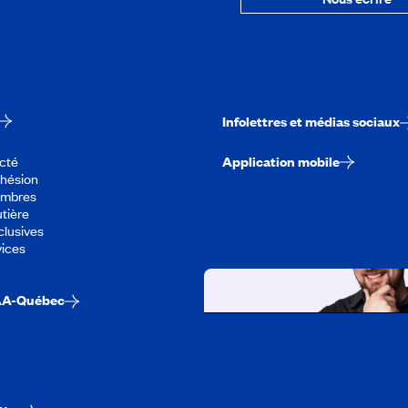
Infolettres et médias sociaux
cté
Application mobile
dhésion
embres
tière
lusives
vices
AA-Québec
Travailler chez CA
Découvrir tous nos empl