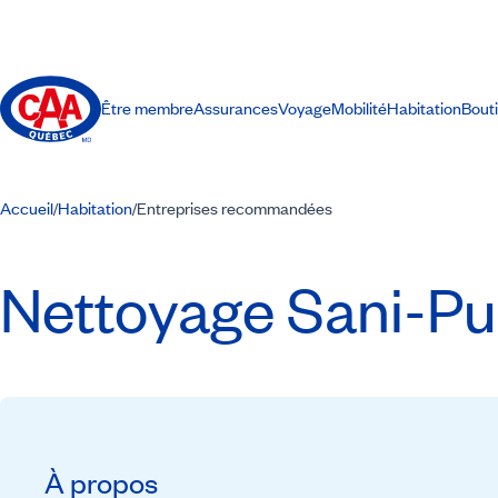
Être membre
Assurances
Voyage
Mobilité
Habitation
Bout
Accueil
Habitation
Entreprises recommandées
/
/
Nettoyage Sani-Pu
À propos
Recommandé par CAA-Québec