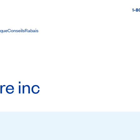
1-8
ique
Conseils
Rabais
re inc