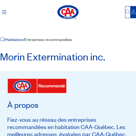
Bu
S
Accueil
/
Habitation
/
Entreprises recommandées
Morin Extermination inc.
À propos
Fiez-vous au réseau des entreprises
recommandées en habitation CAA-Québec. Les
meilleures adresses, évaluées par CAA-Québec,