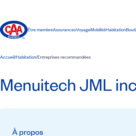
Être membre
Assurances
Voyage
Mobilité
Habitation
Bout
Accueil
Habitation
Entreprises recommandées
/
/
Menuitech JML inc
À propos
Recommandé par CAA-Québec