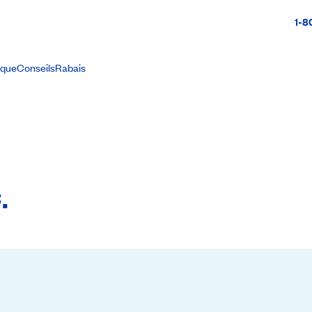
1-8
ique
Conseils
Rabais
.