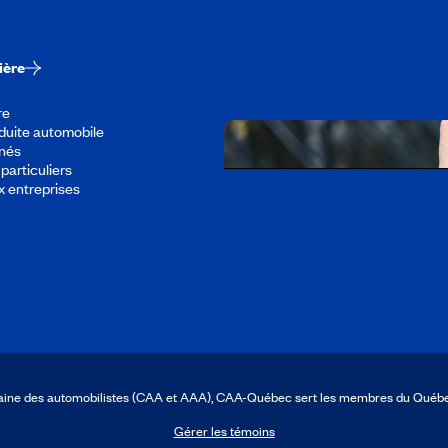
Découvrir tous nos empl
ière
re
duite automobile
înés
particuliers
x entreprises
Télécharger l’appli
icaine des automobilistes (CAA et AAA), CAA-Québec sert les membres du Québ
Gérer les témoins