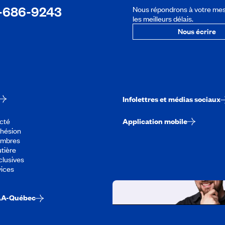
-686-9243
Nous répondrons à votre me
les meilleurs délais.
Nous écrire
Infolettres et médias sociaux
cté
Application mobile
dhésion
embres
tière
lusives
vices
AA-Québec
Travailler chez CA