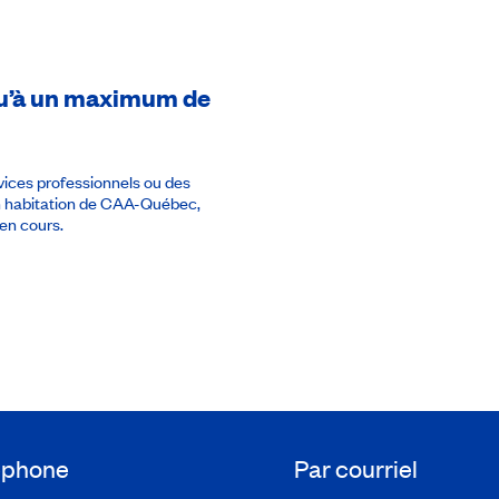
squ’à un maximum de
rvices professionnels ou des
en habitation de CAA-Québec,
 en cours.
léphone
Par courriel