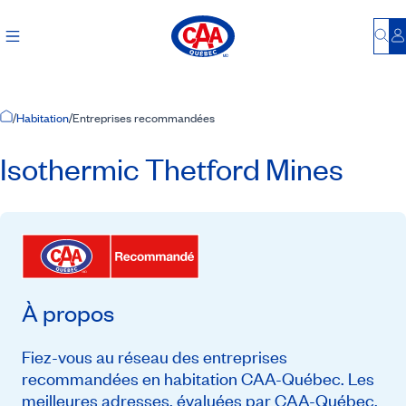
Bu
S
Accueil
/
Habitation
/
Entreprises recommandées
Isothermic Thetford Mines
À propos
Fiez-vous au réseau des entreprises
recommandées en habitation CAA-Québec. Les
meilleures adresses, évaluées par CAA-Québec,