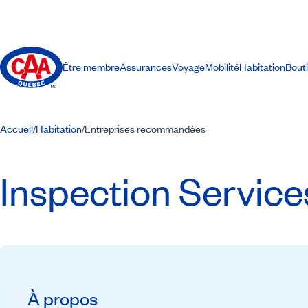
Être membre
Assurances
Voyage
Mobilité
Habitation
Bout
Accueil
Habitation
Entreprises recommandées
/
/
Inspection Servic
À propos
Recommandé par CAA-Québec