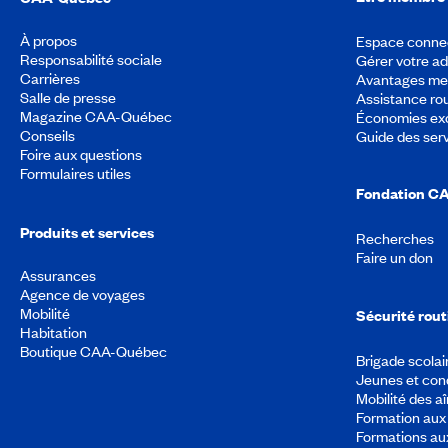
À propos
Espace conne
Responsabilité sociale
Gérer votre a
Carrières
Avantages m
Salle de presse
Assistance rou
Magazine CAA-Québec
Économies exc
Conseils
Guide des ser
Foire aux questions
Formulaires utiles
Fondation C
Produits et services
Recherches
Faire un don
Assurances
Agence de voyages
Mobilité
Sécurité rout
Habitation
Boutique CAA-Québec
Brigade scolai
Jeunes et con
Mobilité des a
Formation aux 
Formations au