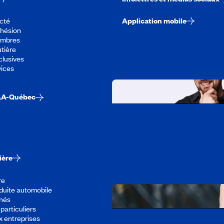
cté
Application mobile
dhésion
embres
tière
lusives
vices
AA-Québec
Travailler chez CA
Découvrir tous nos empl
ière
re
duite automobile
înés
particuliers
x entreprises