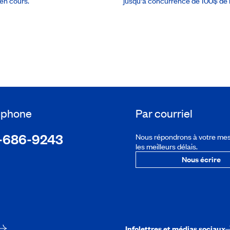
en cours.
jusqu'à concurrence de 100$ de r
léphone
Par courriel
-686-9243
Nous répondrons à votre me
les meilleurs délais.
Nous écrire
Infolettres et médias sociaux