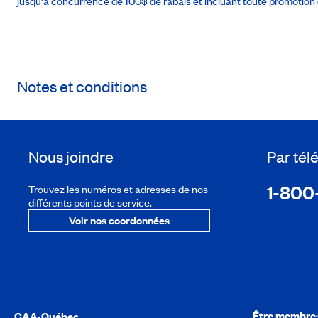
jusqu'à concurrence de 100$ de rabais et incluant toute promotion 
Notes et conditions
Nous joindre
Par té
1-800
Trouvez les numéros et adresses de nos
différents points de service.
Voir nos coordonnées
Être membre
CAA-Québec