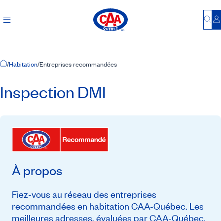
Bu
S
Accueil
/
Habitation
/
Entreprises recommandées
Inspection DMI
À propos
Fiez-vous au réseau des entreprises
recommandées en habitation CAA-Québec. Les
meilleures adresses, évaluées par CAA-Québec,