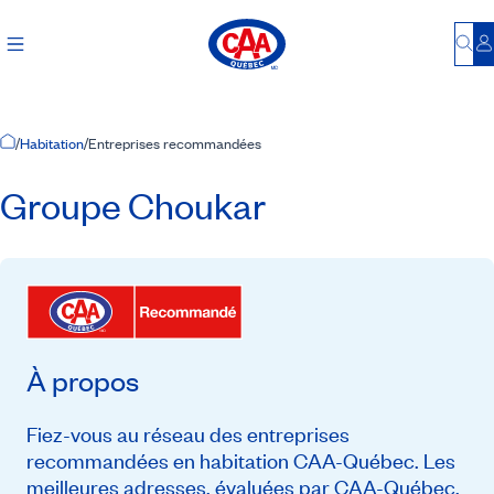
Bu
S
Accueil
/
Habitation
/
Entreprises recommandées
Groupe Choukar
À propos
Fiez-vous au réseau des entreprises
recommandées en habitation CAA-Québec. Les
meilleures adresses, évaluées par CAA-Québec,