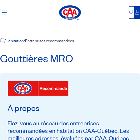
Bu
S
Accueil
/
Habitation
/
Entreprises recommandées
Gouttières MRO
À propos
Fiez-vous au réseau des entreprises
recommandées en habitation CAA-Québec. Les
meilleures adresses, évaluées par CAA-Québec,