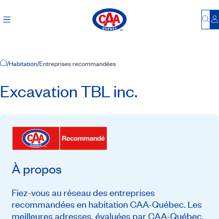
Bu
S
Accueil
/
Habitation
/
Entreprises recommandées
Excavation TBL inc.
À propos
Fiez-vous au réseau des entreprises
recommandées en habitation CAA-Québec. Les
meilleures adresses, évaluées par CAA-Québec,