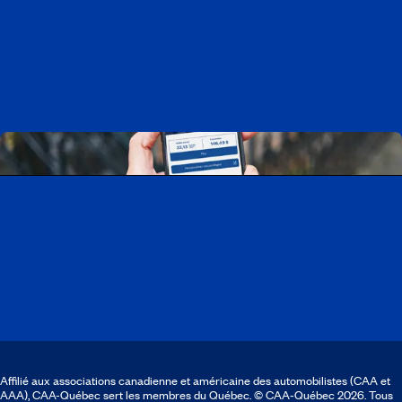
Travailler chez CAA-Québec
Découvrir tous nos emplois
Télécharger l’application CAA Mobile
Affilié aux associations canadienne et américaine des automobilistes (CAA et
AAA), CAA-Québec sert les membres du Québec. © CAA‑Québec 2026. Tous